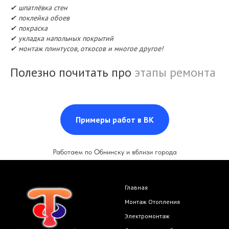
✔ шпатлёвка стен
✔ поклейка обоев
✔ покраска
✔ укладка напольных покрытий
✔ монтаж плинтусов, откосов и многое другое!
Полезно почитать про
этапы ремонта
Примеры работ в ВК
Работаем по Обнинску и вблизи города
Главная
Монтаж Отопления
Электромонтаж